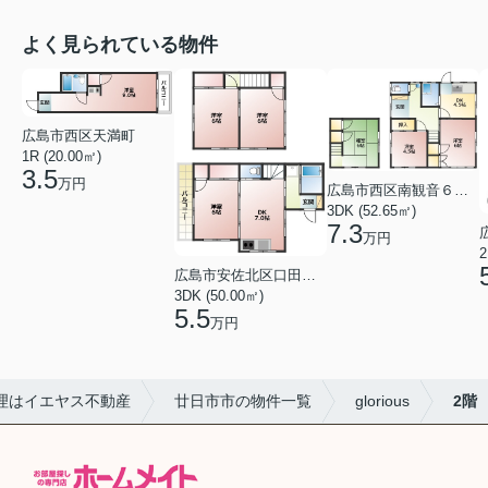
よく見られている物件
広島市西区天満町
1R (20.00㎡)
3.5
万円
広島市西区南観音６丁目
3DK (52.65㎡)
7.3
万円
2
広島市安佐北区口田１丁目
3DK (50.00㎡)
5.5
万円
理はイエヤス不動産
廿日市市の物件一覧
glorious
2階