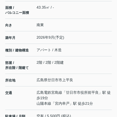
43.35㎡ / -
面積 /
バルコニー面積
南東
向き
2026年9月(予定)
築年月
アパート / 木造
種別 / 建物構造
2階 / 2階 / 2階建
部屋 /
所在階 / 階建て
広島県
廿日市市
上平良
所在地
広島電鉄宮島線
「
廿日市市役所前平良
」駅 徒
交通
歩19分
山陽本線
「
宮内串戸
」駅 徒歩21分
空有 / 5,500円 (税込)
駐車場 / 月額