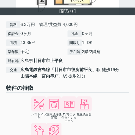
【間取り】
6.3万円 管理/共益費 4,000円
賃料
0ヶ月
0ヶ月
保証金
礼金
43.35㎡
1LDK
面積
間取り
予定
2階/2階建
築年数
所在階
広島県
廿日市市
上平良
所在地
広島電鉄宮島線
「
廿日市市役所前平良
」駅 徒歩19分
交通
山陽本線
「
宮内串戸
」駅 徒歩21分
物件の特徴
バストイレ
室内洗濯機
TVモニタ
独立洗面台
別
置場
付きインタ
ーホン