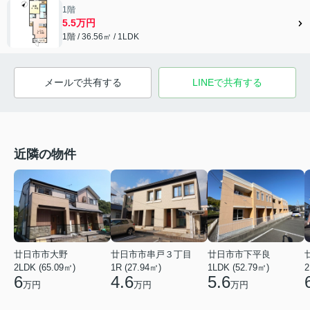
1階
5.5万円
1階 / 36.56㎡ / 1LDK
メールで共有する
LINEで共有する
近隣の物件
廿日市市大野
廿日市市串戸３丁目
廿日市市下平良
2LDK (65.09㎡)
1R (27.94㎡)
1LDK (52.79㎡)
2
6
4.6
5.6
万円
万円
万円