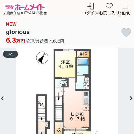
ログイン
お気に入り
MENU
NEW
glorious
6.3
万円
管理/共益費 4,000円
1
/
21