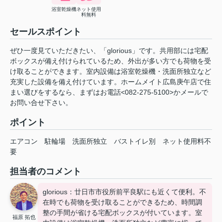
浴室乾燥機
ネット使用
料無料
セールスポイント
ぜひ一度見ていただきたい、「glorious」です。共用部には宅配
ボックスが備え付けられているため、外出が多い方でも荷物を受
け取ることができます。室内設備は浴室乾燥機・洗面所独立など
充実した設備を備え付けています。ホームメイト広島庚午店で住
まい選びをするなら、まずはお電話<082-275-5100>かメール
で
お問い合せ下さい。
ポイント
エアコン
駐輪場
洗面所独立
バストイレ別
ネット使用料不
要
担当者のコメント
glorious：廿日市市役所前平良駅にも近くて便利。不
在時でも荷物を受け取ることができるため、時間調
整の手間が省ける宅配ボックスが付いています。室
福原 拓也