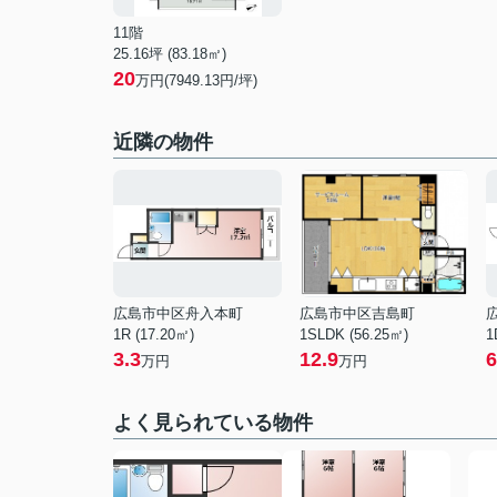
11階
25.16坪 (83.18㎡)
20
万円(7949.13円/坪)
近隣の物件
広島市中区舟入本町
広島市中区吉島町
1R (17.20㎡)
1SLDK (56.25㎡)
1
3.3
12.9
6
万円
万円
よく見られている物件