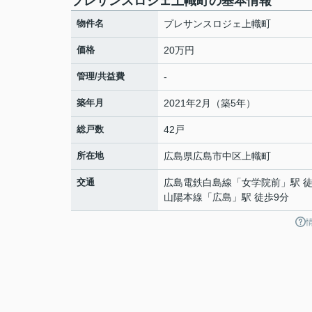
プレサンスロジェ上幟町の基本情報
物件名
プレサンスロジェ上幟町
価格
20万円
管理/共益費
-
築年月
2021年2月（築5年）
総戸数
42戸
所在地
広島県
広島市中区
上幟町
交通
広島電鉄白島線
「
女学院前
」駅 
山陽本線
「
広島
」駅 徒歩9分