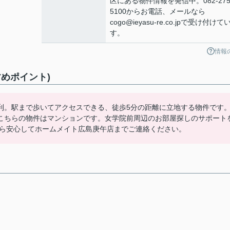
区にある物件情報を発信中。082-275
5100からお電話、メールなら
cogo@ieyasu-re.co.jpで受け付けて
す。
情報
めポイント)
利。駅まで歩いてアクセスできる、徒歩5分の距離に立地する物件です
こちらの物件はマンションです。女学院前周辺のお部屋探しのサポート
re.co.jpから安心してホームメイト広島庚午店までご連絡ください。