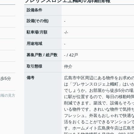
プレサンスロジェ上幟町の詳細情報
設備条件
設備(その他)
-
駐車場/月額
-/-
用途地域
-
募集戸数 / 総戸数
- / 42戸
取引態様
仲介
備考
広島市中区周辺にある物件をお求め
徒歩5分
は「プレサンスロジェ上幟町」はい
でしょうか。お部屋から徒歩5分の場
情報の見方
に駅が位置するので、毎日の移動時
削減できます。築浅で、設備もそろ
いる物件です。きれいな物件で気持
フレッシュ。外装もおしゃれで快適
活をおくることができるマンション
す。ホームメイト広島庚午店は広島