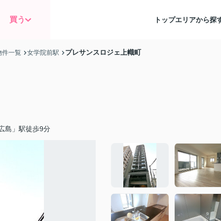
買う
トップ
エリアから探
プレサンスロジェ上幟町
物件一覧
女学院前駅
広島」駅徒歩9分