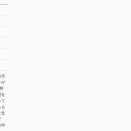
の方
かが
所
間を
って
ちも
な生
で
市中