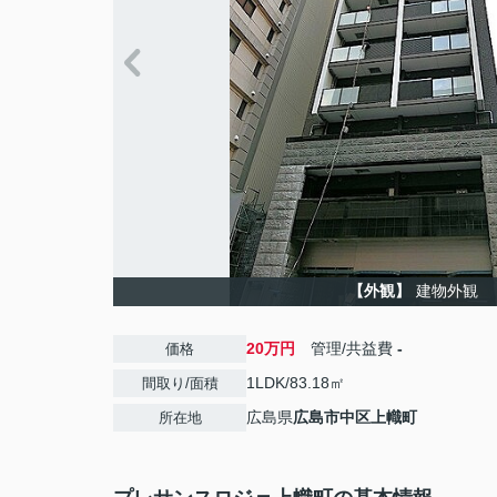
【外観】
建物外観
20万円
管理/共益費
-
価格
1LDK/83.18㎡
間取り/面積
広島県
広島市中区
上幟町
所在地