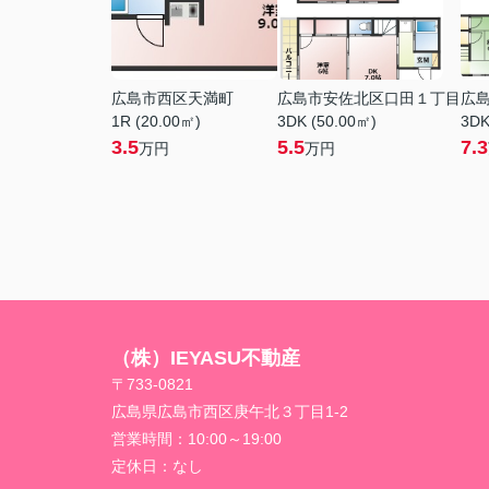
広島市西区天満町
広島市安佐北区口田１丁目
広
1R (20.00㎡)
3DK (50.00㎡)
3DK
3.5
5.5
7.3
万円
万円
（株）IEYASU不動産
〒733-0821
広島県広島市西区庚午北３丁目1-2
営業時間：
10:00～19:00
定休日：
なし