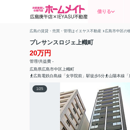
借りる
広島の賃貸・売買・管理はイエヤス不動産
広島市中区の
プレサンスロジェ上幟町
20万円
管理/共益費 -
広島県
広島市中区
上幟町
広島電鉄白島線「女学院前」駅徒歩5分
山陽本線「
1
/
25