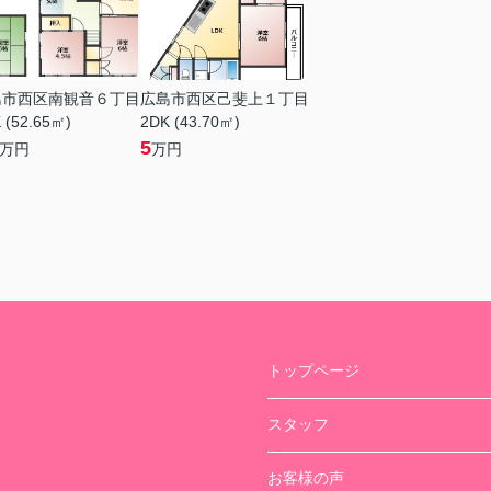
島市西区南観音６丁目
広島市西区己斐上１丁目
 (52.65㎡)
2DK (43.70㎡)
5
万円
万円
トップページ
スタッフ
お客様の声