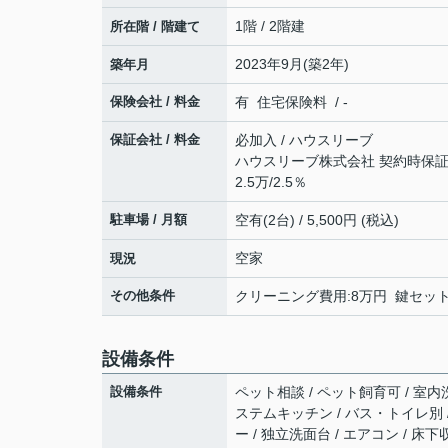
1階 / 2階建
所在階 / 階建て
2023年9月(築2年)
築年月
保険会社 / 料金
有 住宅保険料 / -
保証会社 / 料金
必加入 / ハウスリーブ
ハウスリーブ株式会社 契約時保証委
2.5万/2.5％
駐車場 / 月額
空有(2台) / 5,500円 (税込)
空家
現況
その他条件
クリーニング費用:8万円 鍵セット費
設備条件
設備条件
ペット相談 / ペット飼育可 / 室内洗
ステムキッチン / バス・トイレ別 /
ー / 独立洗面台 / エアコン / 床