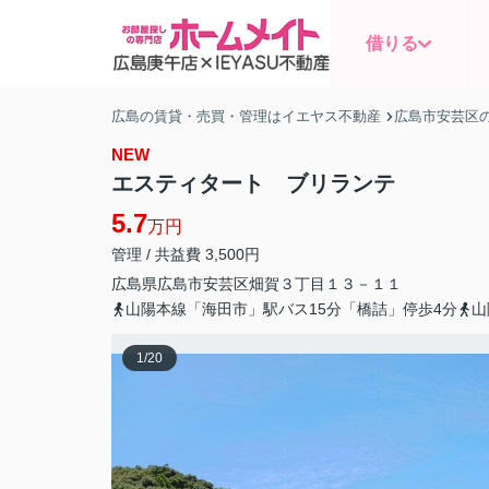
借りる
広島の賃貸・売買・管理はイエヤス不動産
広島市安芸区
NEW
エスティタート ブリランテ
5.7
万円
管理 / 共益費 3,500円
広島県
広島市安芸区
畑賀
３丁目１３－１１
山陽本線「海田市」駅バス15分「橋詰」停歩4分
山
1
/
20