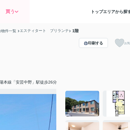
買う
トップ
エリアから探
エスティタート ブリランテ
1階
の物件一覧
印刷する
お気
陽本線「安芸中野」駅徒歩26分