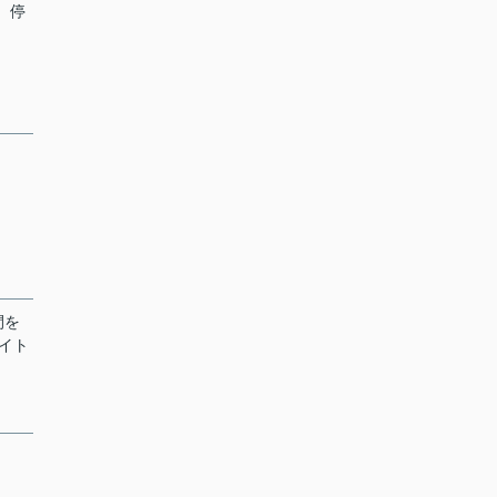
」 停
間を
イト