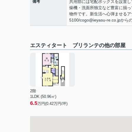
備考
共用部には宅配ボックスを設置し
燥機・洗面所独立など豊富に揃っ
物件です。新生活へ心弾ませるアナ
5100/cogo@ieyasu-re.c
エスティタート ブリランテの他の部屋
2階
1LDK (50.96㎡)
6.5
万円(
0.42
万円/坪)