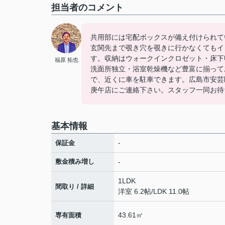
担当者のコメント
共用部には宅配ボックスが備え付けられて
玄関先まで覗き穴を覗きに行かなくてもイ
す。収納はウォークインクロゼット・床下
福原 拓也
洗面所独立・浴室乾燥機など豊富に揃って
で、近くに車を駐車できます。広島市安芸区エ
庚午店にご連絡下さい。スタッフ一同お待
基本情報
-
保証金
敷金積み増し
-
1LDK
間取り / 詳細
洋室 6.2帖
/
LDK 11.0帖
43.61㎡
専有面積