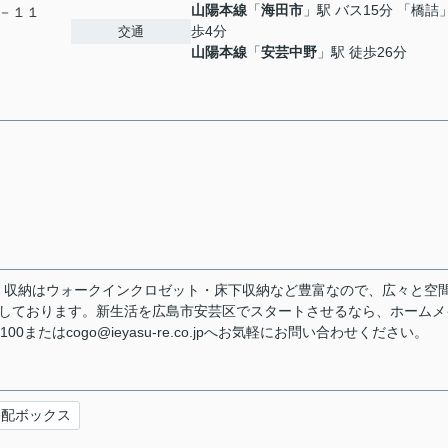
山陽本線
「
海田市
」駅 バス15分 「橋詰
－１１
歩4分
交通
山陽本線
「
安芸中野
」駅 徒歩26分
。収納はウォークインクロゼット・床下収納など豊富なので、広々と空
広々しております。新生活を広島市安芸区でスタートさせるなら、ホームメ
0またはcogo@ieyasu-re.co.jpへお気軽にお問い合わせください。
宅配ボックス