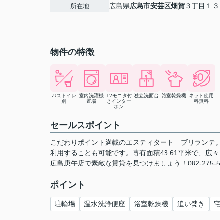
広島県
広島市安芸区
畑賀
３丁目１３
所在地
物件の特徴
バストイレ
室内洗濯機
TVモニタ付
独立洗面台
浴室乾燥機
ネット使用
別
置場
きインター
料無料
ホン
セールスポイント
こだわりポイント満載のエスティタート ブリランテ
利用することも可能です。専有面積43.61平米で、
広島庚午店で素敵な賃貸を見つけましょう！082-275-510
ポイント
駐輪場
温水洗浄便座
浴室乾燥機
追い焚き