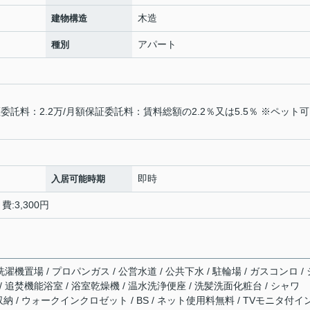
木造
建物構造
アパート
種別
託料：2.2万/月額保証委託料：賃料総額の2.2％又は5.5％ ※ペット
即時
入居可能時期
:3,300円
濯機置場 / プロパンガス / 公営水道 / 公共下水 / 駐輪場 / ガスコンロ / 
 追焚機能浴室 / 浴室乾燥機 / 温水洗浄便座 / 洗髪洗面化粧台 / シャワ
下収納 / ウォークインクロゼット / BS / ネット使用料無料 / TVモニタ付イ