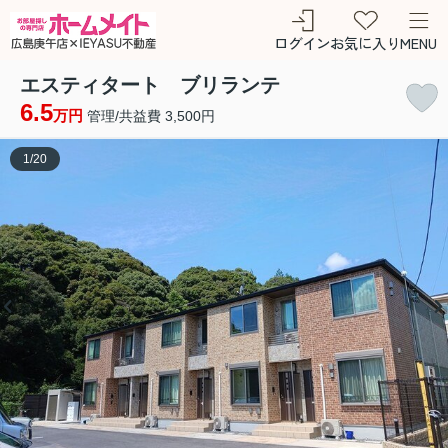
ログイン
お気に入り
MENU
エスティタート ブリランテ
6.5
万円
管理/共益費 3,500円
1
/
20