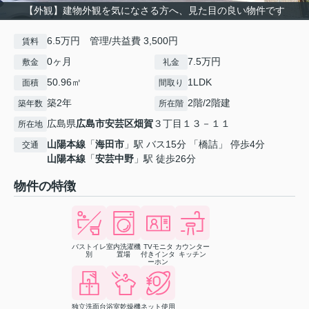
【外観】建物外観を気になさる方へ、見た目の良い物件です
6.5万円 管理/共益費 3,500円
賃料
0ヶ月
7.5万円
敷金
礼金
50.96㎡
1LDK
面積
間取り
築2年
2階/2階建
築年数
所在階
広島県
広島市安芸区
畑賀
３丁目１３－１１
所在地
山陽本線
「
海田市
」駅 バス15分 「橋詰」 停歩4分
交通
山陽本線
「
安芸中野
」駅 徒歩26分
物件の特徴
バストイレ
室内洗濯機
TVモニタ
カウンター
別
置場
付きインタ
キッチン
ーホン
独立洗面台
浴室乾燥機
ネット使用