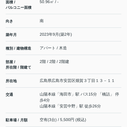
50.96㎡ / -
面積 /
バルコニー面積
南
向き
2023年9月(築2年)
築年月
アパート / 木造
種別 / 建物構造
2階 / 2階 / 2階建
部屋 /
所在階 / 階建て
広島県
広島市安芸区
畑賀
３丁目１３－１１
所在地
山陽本線
「
海田市
」駅 バス15分 「橋詰」 停
交通
歩4分
山陽本線
「
安芸中野
」駅 徒歩26分
空有(3台) / 5,500円 (税込)
駐車場 / 月額