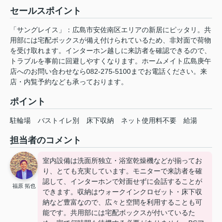
セールスポイント
「サングレイス」：広島市安佐南区エリアの新居にピッタリ。共
用部には宅配ボックスが備え付けられているため、非対面で荷物
を受け取れます。インターホン越しに来訪者を確認できるので、
トラブルを事前に回避しやすくなります。ホームメイト広島庚午
店へのお問い合わせなら082-275-5100までお電話ください。来
店・内覧予約なども承っております。
ポイント
駐輪場
バストイレ別
床下収納
ネット使用料不要
給湯
担当者のコメント
室内設備は洗面所独立・浴室乾燥機などが揃ってお
り、とても充実しています。モニターで来訪者を確
認して、インターホンで対面せずに会話することが
福原 拓也
できます。収納はウォークインクロゼット・床下収
納など豊富なので、広々と空間を利用することも可
能です。共用部には宅配ボックスが付いているた