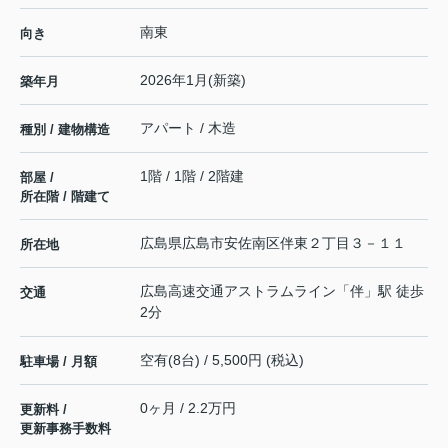
南東
向き
2026年1月(新築)
築年月
アパート / 木造
種別 / 建物構造
1階 / 1階 / 2階建
部屋 /
所在階 / 階建て
広島県
広島市安佐南区
伴東
２丁目３－１１
所在地
広島高速交通アストラムライン
「
伴
」駅 徒歩
交通
2分
空有(8台) / 5,500円 (税込)
駐車場 / 月額
0ヶ月 / 2.2万円
更新料 /
更新事務手数料