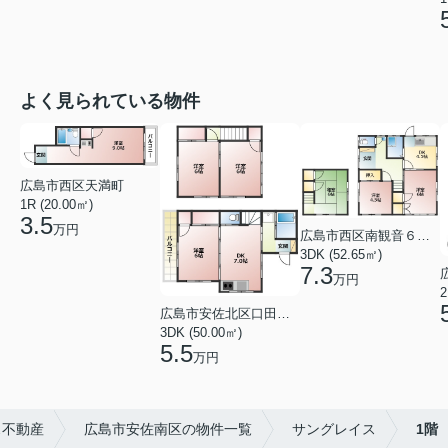
よく見られている物件
広島市西区天満町
1R (20.00㎡)
3.5
万円
広島市西区南観音６丁目
3DK (52.65㎡)
7.3
万円
2
広島市安佐北区口田１丁目
3DK (50.00㎡)
5.5
万円
ス不動産
広島市安佐南区の物件一覧
サングレイス
1階