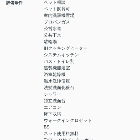
ペット相談
設備条件
ペット飼育可
室内洗濯機置場
プロパンガス
公営水道
公共下水
駐輪場
IHクッキングヒーター
システムキッチン
バス・トイレ別
追焚機能浴室
浴室乾燥機
温水洗浄便座
洗髪洗面化粧台
シャワー
独立洗面台
エアコン
床下収納
ウォークインクロゼット
BS
ネット使用料無料
TVモニタ付インターホン