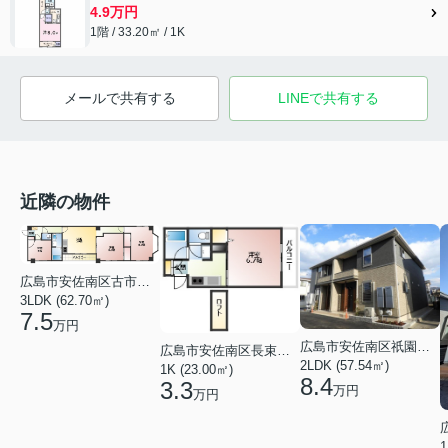
4.9万円
1階 / 33.20㎡ / 1K
メールで共有する
LINEで共有する
近隣の物件
広島市安佐南区古市１丁目
3LDK (62.70㎡)
7.5
万円
広島市安佐南区祇園６丁目
広島市安佐南区長束西１丁目
2LDK (57.54㎡)
1K (23.00㎡)
8.4
3.3
万円
万円
1