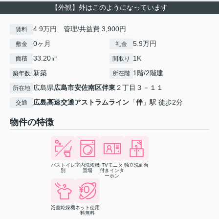
【外観】外はこのようになっています
4.9万円 管理/共益費 3,900円
賃料
0ヶ月
5.9万円
敷金
礼金
33.20㎡
1K
面積
間取り
新築
1階/2階建
築年数
所在階
広島県
広島市安佐南区
伴東
２丁目３－１１
所在地
広島高速交通アストラムライン
「
伴
」駅 徒歩2分
交通
物件の特徴
バストイレ
室内洗濯機
TVモニタ
独立洗面台
別
置場
付きインタ
ーホン
浴室乾燥機
ネット使用
料無料