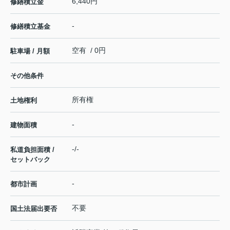
6,440円
修繕積立金
-
修繕積立基金
空有 / 0円
駐車場 / 月額
その他条件
所有権
土地権利
-
建物面積
-/-
私道負担面積 /
セットバック
-
都市計画
不要
国土法届出要否