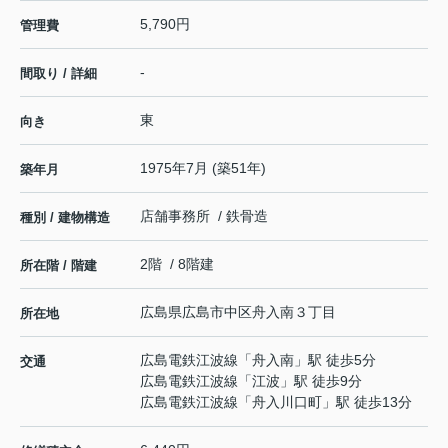
5,790円
管理費
-
間取り / 詳細
東
向き
1975年7月 (築51年)
築年月
店舗事務所 / 鉄骨造
種別 / 建物構造
2階 / 8階建
所在階 / 階建
広島県
広島市中区
舟入南
３丁目
所在地
広島電鉄江波線
「
舟入南
」駅 徒歩5分
交通
広島電鉄江波線
「
江波
」駅 徒歩9分
広島電鉄江波線
「
舟入川口町
」駅 徒歩13分