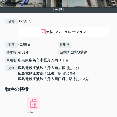
【外観】
950万円
価格
支払いシミュレーション
42.88㎡
-
面積
間取り
築51年
2階/8階建
築年数
所在階
広島県
広島市中区
舟入南
３丁目
所在地
広島電鉄江波線
「
舟入南
」駅 徒歩5分
交通
広島電鉄江波線
「
江波
」駅 徒歩9分
広島電鉄江波線
「
舟入川口町
」駅 徒歩13分
物件の特徴
エレベータ
ー