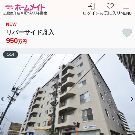
ログイン
お気に入り
MENU
NEW
リバーサイド舟入
950
万円
1
/
14