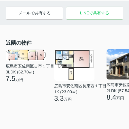
メールで共有する
LINEで共有する
近隣の物件
広島市安佐南区古市１丁目
3LDK (62.70㎡)
7.5
万円
広島市安佐
広島市安佐南区長束西１丁目
2LDK (57.5
1K (23.00㎡)
8.4
3.3
万円
万円