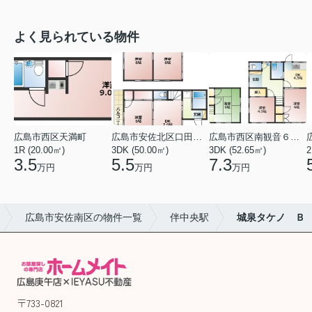
よく見られている物件
広島市西区天満町
広島市安佐北区口田１丁目
広島市西区南観音６丁目
1R (20.00㎡)
3DK (50.00㎡)
3DK (52.65㎡)
2
3.5
5.5
7.3
万円
万円
万円
広島市安佐南区の物件一覧
伴中央駅
城泉タケノ Ｂ
〒733-0821