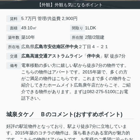
【外観】外観も気になるポイント
5.7万円 管理/共益費 2,900円
賃料
49.10㎡
1LDK
面積
間取り
築10年
2階/2階建
築年数
所在階
広島県
広島市安佐南区
伴中央
２丁目４－２１
所在地
広島高速交通アストラムライン
「
伴中央
」駅 徒歩7分
交通
電車移動の多い方に嬉しい駅から徒歩7分の物件です。
備考
こちらの物件はアパートです。2015年築で、多くの方
がご満足の物件はこちらです。これまで多くの物件をご
紹介してきたホームメイト広島庚午店だからこそ、ご紹
介できる物件があります。まずは082-275-5100にお電
話下さい。
城泉タケノ Ｂのコメント(おすすめポイント)
好評の駅近物件となっており、駅より徒歩7分に立地していま
す。2015年築のコチラの物件は、落ち着きのある室内が魅力的
です。こちらの物件はアパートです。お客様のご希望に沿ったお