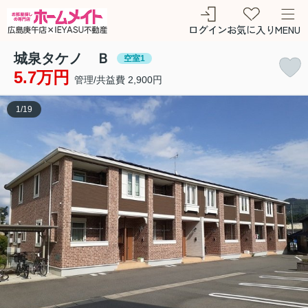
ログイン
お気に入り
MENU
城泉タケノ Ｂ
空室1
5.7万円
管理/共益費 2,900円
1
/
19