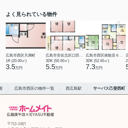
よく見られている物件
広島市西区天満町
広島市安佐北区口田１丁目
広島市西区南観音６丁目
1R (20.00㎡)
3DK (50.00㎡)
3DK (52.65㎡)
2
3.5
5.5
7.3
万円
万円
万円
産
広島市西区の物件一覧
西広島駅
サーパス己斐西町
〒733-0821