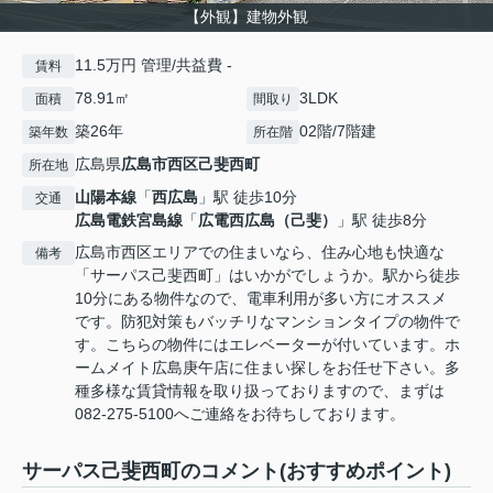
【外観】建物外観
11.5万円 管理/共益費 -
賃料
78.91㎡
3LDK
面積
間取り
築26年
02階/7階建
築年数
所在階
広島県
広島市西区
己斐西町
所在地
山陽本線
「
西広島
」駅 徒歩10分
交通
広島電鉄宮島線
「
広電西広島（己斐）
」駅 徒歩8分
広島市西区エリアでの住まいなら、住み心地も快適な
備考
「サーパス己斐西町」はいかがでしょうか。駅から徒歩
10分にある物件なので、電車利用が多い方にオススメ
です。防犯対策もバッチリなマンションタイプの物件で
す。こちらの物件にはエレベーターが付いています。ホ
ームメイト広島庚午店に住まい探しをお任せ下さい。多
種多様な賃貸情報を取り扱っておりますので、まずは
082-275-5100へご連絡をお待ちしております。
サーパス己斐西町のコメント(おすすめポイント)