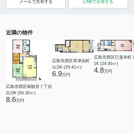
メールで共有する
LINEで共有する
近隣の物件
広島市西区己斐本町
広島市西区草津浜町
1K (24.00㎡)
1LDK (29.42㎡)
4.8
万円
6.9
万円
広島市西区南観音７丁目
2LDK (56.30㎡)
8.6
万円