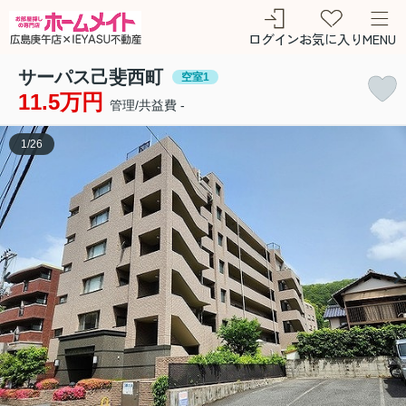
ログイン
お気に入り
MENU
サーパス己斐西町
空室1
11.5万円
管理/共益費 -
1
/
26