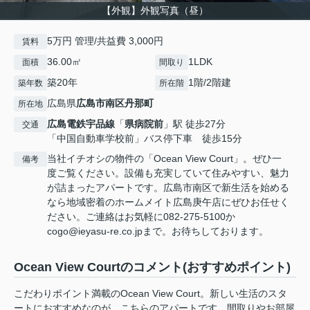
【外観】外観写真（昼）
5万円 管理/共益費 3,000円
賃料
36.00㎡
1LDK
面積
間取り
築20年
1階/2階建
築年数
所在階
広島県
広島市南区
丹那町
所在地
広島電鉄宇品線
「
県病院前
」駅 徒歩27分
交通
「中国自動車学校前」バス停下車 徒歩15分
当社イチオシの物件の「Ocean View Court」。ぜひ一
備考
度ご覧ください。設備も充実していて住みやすい、魅力
が詰まったアパートです。広島市南区で新生活を始める
なら地域密着のホームメイト広島庚午店にぜひお任せく
ださい。ご連絡はお気軽に082-275-5100か
cogo@ieyasu-re.co.jpまで。お待ちしております。
Ocean View Courtのコメント(おすすめポイント)
こだわりポイント満載のOcean View Court。新しい生活のスタ
ートにおすすめなのが、こちらのアパートです。間取りやお部屋