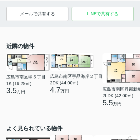
メールで共有する
LINEで共有する
近隣の物件
広島市南区宇品海岸２丁目
広島市南区翠５丁目
2DK (44.00㎡)
1K (19.29㎡)
4.7
3.5
広島市南区丹那新
万円
万円
2LDK (42.00㎡)
5.5
万円
よく見られている物件