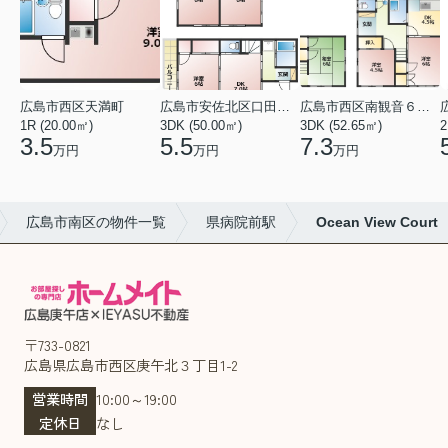
広島市西区天満町
広島市安佐北区口田１丁目
広島市西区南観音６丁目
1R (20.00㎡)
3DK (50.00㎡)
3DK (52.65㎡)
2
3.5
5.5
7.3
万円
万円
万円
広島市南区の物件一覧
県病院前駅
Ocean View Court
〒733-0821
広島県広島市西区庚午北３丁目1-2
営業時間
10:00～19:00
定休日
なし