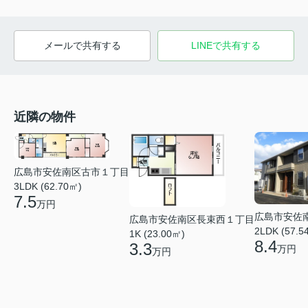
メールで共有する
LINEで共有する
近隣の物件
広島市安佐南区古市１丁目
3LDK (62.70㎡)
7.5
万円
広島市安佐
広島市安佐南区長束西１丁目
2LDK (57.5
1K (23.00㎡)
8.4
3.3
万円
万円