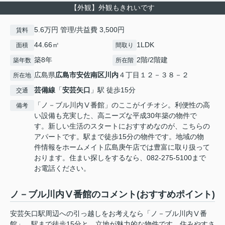
【外観】外観もきれいです
5.6万円 管理/共益費 3,500円
賃料
44.66㎡
1LDK
面積
間取り
築8年
2階/2階建
築年数
所在階
広島県
広島市安佐南区
川内
４丁目１２－３８－２
所在地
芸備線
「
安芸矢口
」駅 徒歩15分
交通
「ノ－ブル川内Ⅴ番館」のここがイチオシ。利便性の高
備考
い設備も充実した、高ニーズな平成30年築の物件で
す。新しい生活のスタートにおすすめなのが、こちらの
アパートです。駅まで徒歩15分の物件です。地域の物
件情報をホームメイト広島庚午店では豊富に取り扱って
おります。住まい探しをするなら、082-275-5100まで
お電話ください。
ノ－ブル川内Ⅴ番館のコメント(おすすめポイント)
安芸矢口駅周辺への引っ越しをお考えなら「ノ－ブル川内Ⅴ番
館」。駅まで徒歩15分と、立地が魅力的な物件です。住みやすさ