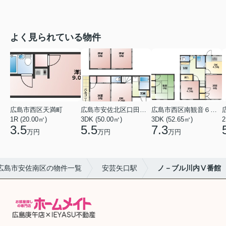
よく見られている物件
広島市西区天満町
広島市安佐北区口田１丁目
広島市西区南観音６丁目
1R (20.00㎡)
3DK (50.00㎡)
3DK (52.65㎡)
2
3.5
5.5
7.3
万円
万円
万円
広島市安佐南区の物件一覧
安芸矢口駅
ノ－ブル川内Ⅴ番館