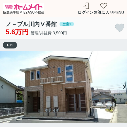
ログイン
お気に入り
MENU
ノ－ブル川内Ⅴ番館
空室1
5.6万円
管理/共益費 3,500円
1
/
19