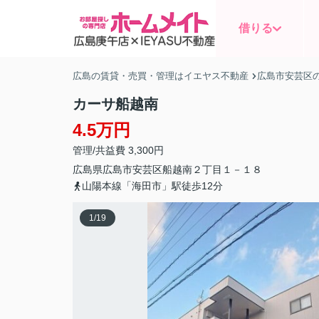
借りる
広島の賃貸・売買・管理はイエヤス不動産
広島市安芸区
カーサ船越南
4.5万円
管理/共益費 3,300円
広島県
広島市安芸区
船越南
２丁目１－１８
山陽本線「海田市」駅徒歩12分
1
/
19