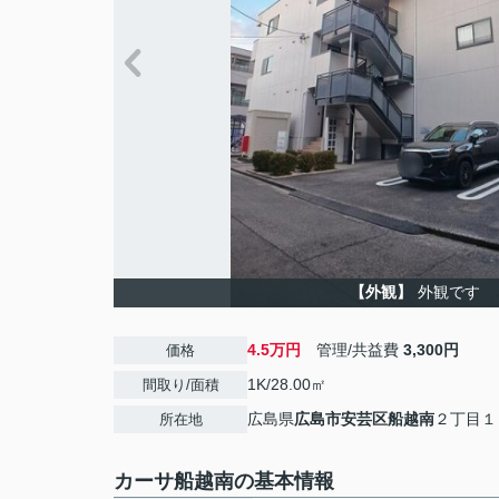
【外観】
外観です
4.5万円
管理/共益費
3,300円
価格
1K/28.00㎡
間取り/面積
広島県
広島市安芸区
船越南
２丁目１
所在地
カーサ船越南の基本情報