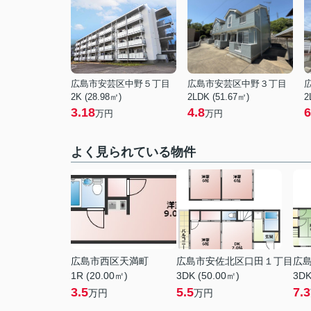
広島市安芸区中野５丁目
広島市安芸区中野３丁目
2K (28.98㎡)
2LDK (51.67㎡)
2
3.18
4.8
6
万円
万円
よく見られている物件
広島市西区天満町
広島市安佐北区口田１丁目
広
1R (20.00㎡)
3DK (50.00㎡)
3DK
3.5
5.5
7.3
万円
万円