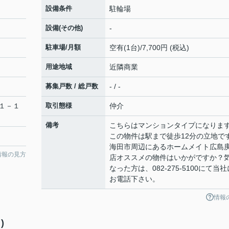
設備条件
駐輪場
設備(その他)
-
駐車場/月額
空有(1台)/7,700円 (税込)
用途地域
近隣商業
募集戸数 / 総戸数
- / -
１－１
取引態様
仲介
備考
こちらはマンションタイプになりま
この物件は駅まで徒歩12分の立地で
海田市周辺にあるホームメイト広島
情報の見方
店オススメの物件はいかがですか？
なった方は、082-275-5100にて当社
お電話下さい。
情報
)