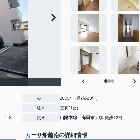
2003年7月(築23年)
築年
空有(1台)
駐車
－１８
山陽本線
「
海田市
」駅 徒歩12分
交通
カーサ船越南の詳細情報